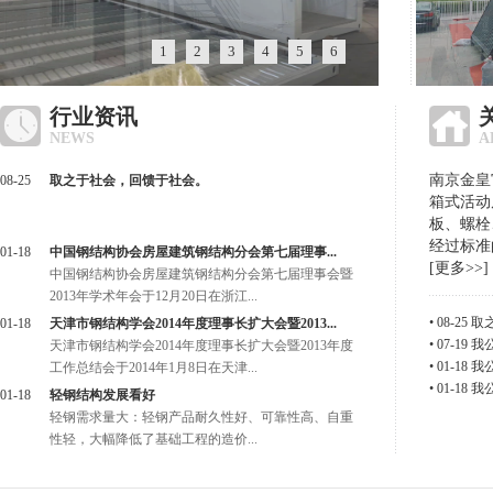
1
2
3
4
5
6
行业资讯
NEWS
A
南京金皇
08-25
取之于社会，回馈于社会。
箱式活动
板、螺栓
经过标准
01-18
中国钢结构协会房屋建筑钢结构分会第七届理事...
[更多>>]
中国钢结构协会房屋建筑钢结构分会第七届理事会暨
2013年学术年会于12月20日在浙江...
• 08-25
取
01-18
天津市钢结构学会2014年度理事长扩大会暨2013...
• 07-19
我
天津市钢结构学会2014年度理事长扩大会暨2013年度
• 01-18
我
工作总结会于2014年1月8日在天津...
• 01-18
我
01-18
轻钢结构发展看好
轻钢需求量大：轻钢产品耐久性好、可靠性高、自重
性轻，大幅降低了基础工程的造价...