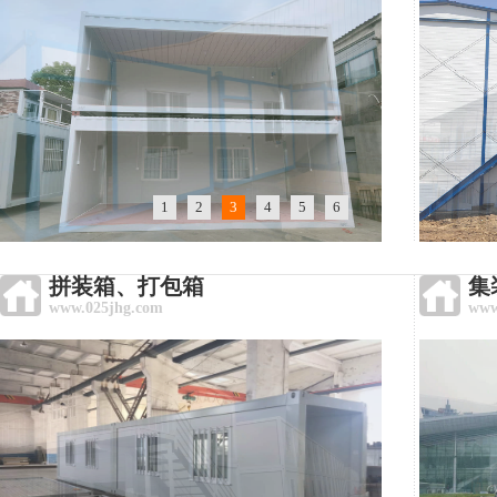
1
2
3
4
5
6
拼装箱、打包箱
集
www.025jhg.com
www